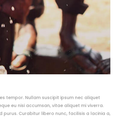
es tempor. Nullam suscipit ipsum nec aliquet
ue eu nisi accumsan, vitae aliquet mi viverra.
purus. Curabitur libero nunc, facilisis a lacinia a,