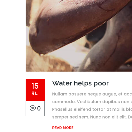
Water helps poor
15
ŘÍJ
Nullam posuere neque augue, et accu
commodo. Vestibulum dapibus non enim
0
Phasellus eleifend tortor at mollis bl
semper sed sem. Nunc non elit elit. Don
READ MORE