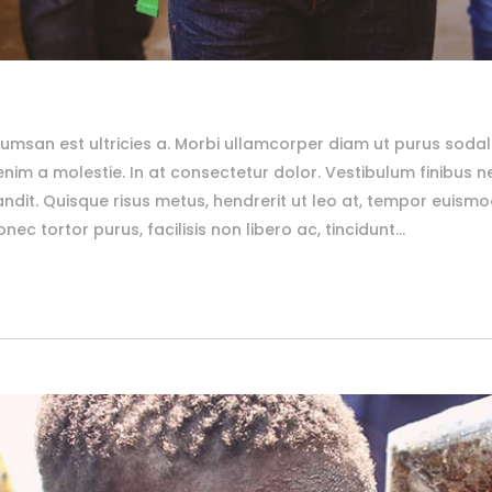
msan est ultricies a. Morbi ullamcorper diam ut purus sodal
 a molestie. In at consectetur dolor. Vestibulum finibus neq
andit. Quisque risus metus, hendrerit ut leo at, tempor euismod 
ec tortor purus, facilisis non libero ac, tincidunt...