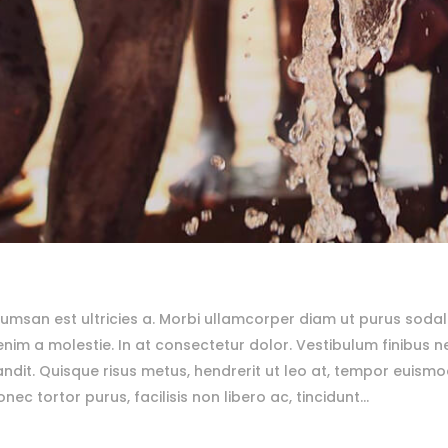
msan est ultricies a. Morbi ullamcorper diam ut purus sodal
 a molestie. In at consectetur dolor. Vestibulum finibus neq
andit. Quisque risus metus, hendrerit ut leo at, tempor euismod 
ec tortor purus, facilisis non libero ac, tincidunt...