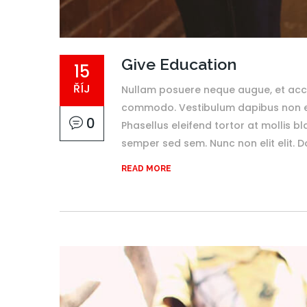
Give Education
15
ŘÍJ
Nullam posuere neque augue, et accu
commodo. Vestibulum dapibus non enim
0
Phasellus eleifend tortor at mollis bl
semper sed sem. Nunc non elit elit. Don
READ MORE