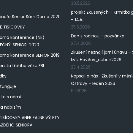
30.5.2026
projekt Zkušených – Krmítka 
ináře Senior Sám Doma 2021
– 14.5.
E TISÍCOVKY
25.5.2026
Den s rodinou – pozvánka
orná konference (NE)
27.4.2026
PEČNÝ SENIOR 2020
Zkušení neznají jarní únavu – 
rná konference SENIOR 2019
kvíz Havířov_duben2026
erzita třetího věku FBI
23.4.2026
dky
Napsali o nás -Zkušení v měs
Ostravy – leden 2026
 funguje
8.1.2026
 to s námi
a nabízím
TISÍCOVKY ANEB FAJNE VÝLETY
AŽDÉHO SENIORA