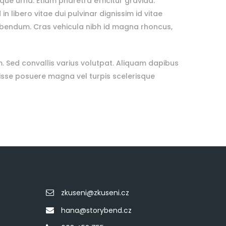
ue urna. Etiam pharetra efficitur gravida.
n libero vitae dui pulvinar dignissim id vitae
bibendum. Cras vehicula nibh id magna rhoncus,
. Sed convallis varius volutpat. Aliquam dapibus
ndisse posuere magna vel turpis scelerisque
zkuseni@zkuseni.cz
hana@storybend.cz