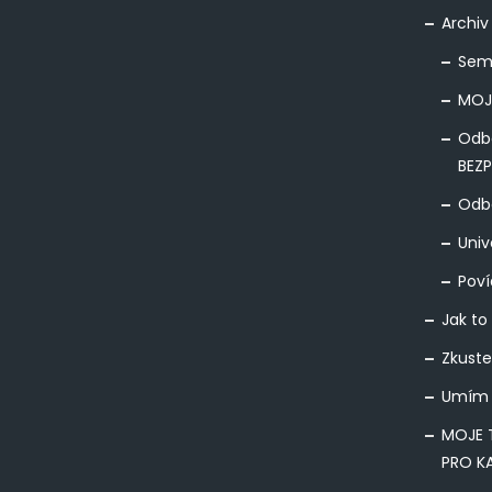
Archiv
Sem
MOJ
Odb
BEZ
Odbo
Univ
Poví
Jak to
Zkuste
Umím 
MOJE 
PRO K