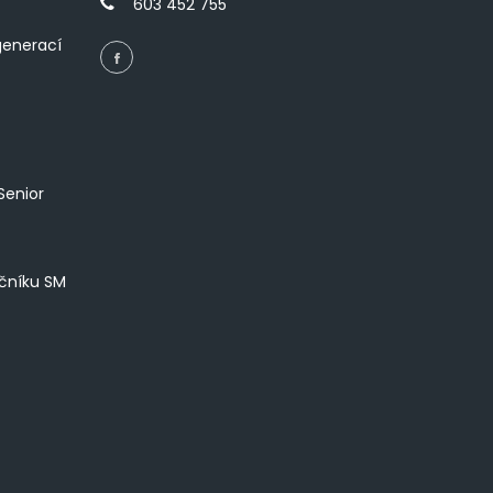
603 452 755
generací
Senior
íčníku SM