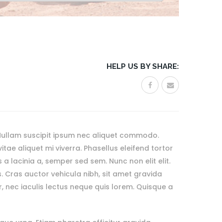
HELP US BY SHARE:
Nullam suscipit ipsum nec aliquet commodo.
ae aliquet mi viverra. Phasellus eleifend tortor
 a lacinia a, semper sed sem. Nunc non elit elit.
is. Cras auctor vehicula nibh, sit amet gravida
r, nec iaculis lectus neque quis lorem. Quisque a