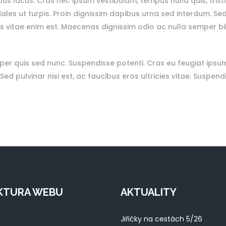
 lacus. Cras nec ipsum vestibulum, tempus nulla quis, tristiq
les ut turpis. Proin dignissim dapibus urna sed interdum. Sed i
lus vitae enim est. Maecenas dignissim odio ac nulla semper 
r quis sed nunc. Suspendisse potenti. Cras eu feugiat ipsum
Sed pulvinar nisi est, ac faucibus eros ultricies vitae. Suspe
KTURA WEBU
AKTUALITY
Jiřičky na cestách 5/26