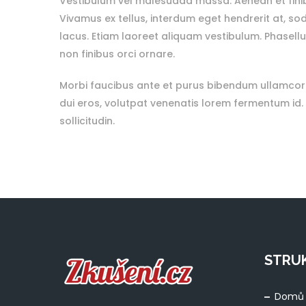
Vestibulum vel malesuada massa. Aenean et finibus
Vivamus ex tellus, interdum eget hendrerit at, soda
lacus. Etiam laoreet aliquam vestibulum. Phasel
non finibus orci ornare.
Morbi faucibus ante et purus bibendum ullamcorpe
dui eros, volutpat venenatis lorem fermentum id. 
sollicitudin.
STRU
Domů