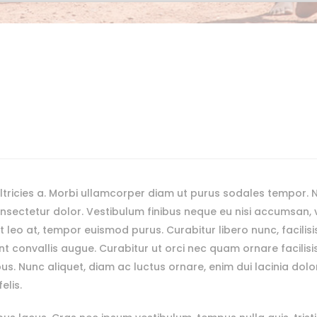
tricies a. Morbi ullamcorper diam ut purus sodales tempor. 
sectetur dolor. Vestibulum finibus neque eu nisi accumsan, vit
t leo at, tempor euismod purus. Curabitur libero nunc, facilisis
dunt convallis augue. Curabitur ut orci nec quam ornare facilis
pus. Nunc aliquet, diam ac luctus ornare, enim dui lacinia dolo
elis.