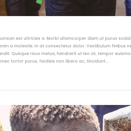
msan est ultricies a. Morbi ullamcorper diam ut purus sodal
 a molestie. In at consectetur dolor. Vestibulum finibus neq
andit. Quisque risus metus, hendrerit ut leo at, tempor euismod 
ec tortor purus, facilisis non libero ac, tincidunt...