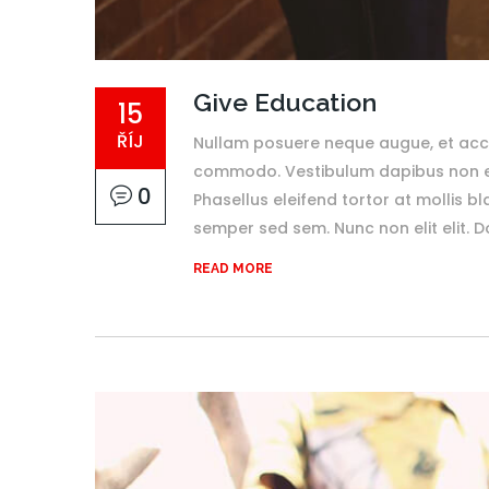
Give Education
15
ŘÍJ
Nullam posuere neque augue, et accu
commodo. Vestibulum dapibus non enim
0
Phasellus eleifend tortor at mollis bl
semper sed sem. Nunc non elit elit. Don
READ MORE