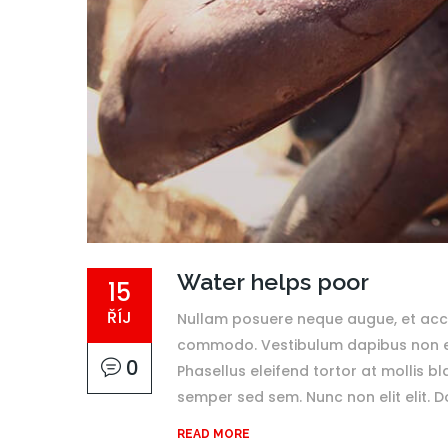
Water helps poor
15
ŘÍJ
Nullam posuere neque augue, et accu
commodo. Vestibulum dapibus non enim
0
Phasellus eleifend tortor at mollis bl
semper sed sem. Nunc non elit elit. Don
READ MORE