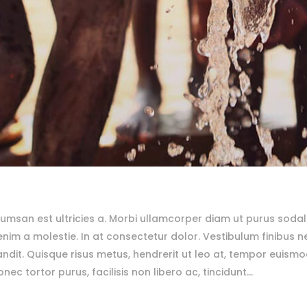
msan est ultricies a. Morbi ullamcorper diam ut purus sodal
 a molestie. In at consectetur dolor. Vestibulum finibus neq
andit. Quisque risus metus, hendrerit ut leo at, tempor euismod 
ec tortor purus, facilisis non libero ac, tincidunt...