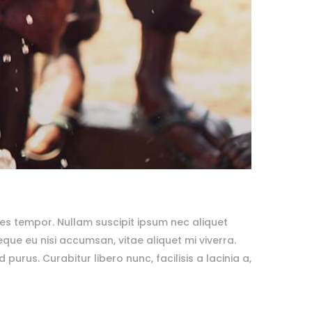
es tempor. Nullam suscipit ipsum nec aliquet
ue eu nisi accumsan, vitae aliquet mi viverra.
purus. Curabitur libero nunc, facilisis a lacinia a,