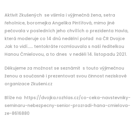
Aktivit Zkušených se všimla i výjimečná žena, setra
řeholnice, boromejka Angelika Pintířová, mimo jiné
pečovala v posledních jeho chvílích o prezidenta Havla,
která moderuje co 14 dnů nedělní pořad na ČR Dvojce
Jak to vidí…… tentokráte rozmlouvala s naší ředitelkou
Hanou Čmielovou, a to dnes v neděli 14. listopadu 2021.
Děkujeme za možnost se seznámit s touto výjimečnou
ženou a současně i prezentovat svou činnost neziskové
organizace Zkušeni.cz
Blíže na https://dvojka.rozhlas.cz/co-ceka-navstevniky-
seminaru-nebezpecny-senior-prozradi-hana-cmielova-
ze-8616880