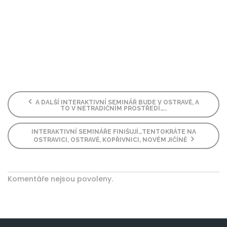
A DALŠÍ INTERAKTIVNÍ SEMINÁŘ BUDE V OSTRAVĚ, A
TO V NETRADIČNÍM PROSTŘEDÍ…..
INTERAKTIVNÍ SEMINÁŘE FINIŠUJÍ…TENTOKRÁTE NA
OSTRAVICI, OSTRAVĚ, KOPŘIVNICI, NOVÉM JIČÍNĚ
Komentáře nejsou povoleny.