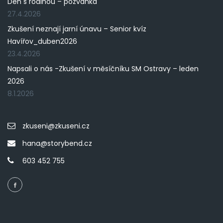
Den s rodinou – pozvánka
27.4.2026
Zkušení neznají jarní únavu – Senior kvíz
Havířov_duben2026
23.4.2026
Napsali o nás -Zkušení v měsíčníku SM Ostravy – leden
2026
8.1.2026
zkuseni@zkuseni.cz
hana@storybend.cz
603 452 755