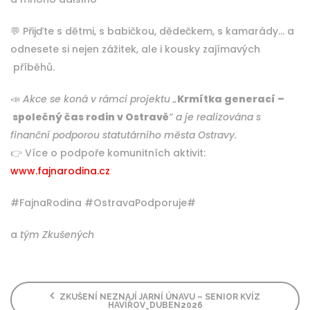
💬 Přijďte s dětmi, s babičkou, dědečkem, s kamarády… a
odnesete si nejen zážitek, ale i kousky zajímavých
příběhů.
📣
Akce se koná v rámci projektu „
Krmítka generací –
společný čas rodin v Ostravě
“ a je realizována s
finanční podporou statutárního města Ostravy.
👉 Více o podpoře komunitních aktivit:
www.fajnarodina.cz
#FajnaRodina #OstravaPodporuje#
a
tým Zkušených
ZKUŠENÍ NEZNAJÍ JARNÍ ÚNAVU – SENIOR KVÍZ
HAVÍŘOV_DUBEN2026