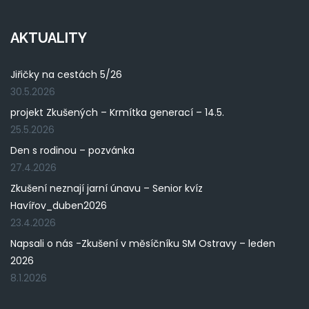
AKTUALITY
Jiřičky na cestách 5/26
30.5.2026
projekt Zkušených – Krmítka generací – 14.5.
25.5.2026
Den s rodinou – pozvánka
27.4.2026
Zkušení neznají jarní únavu – Senior kvíz
Havířov_duben2026
23.4.2026
Napsali o nás -Zkušení v měsíčníku SM Ostravy – leden
2026
8.1.2026