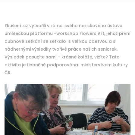
Zkušení .cz vytvořili v rámci svého neziskového ústavu
uměleckou platformu -workshop Flowers Art, jehož první
dubnové setkání se setkalo s velikou odezvou a s
nádhernými výsledky tvořivé práce našich seniorek.
Výsledek posuďte sami – krásné koláže, viďte? Tato
aktivita je finančně podporována ministerstvem kultury
ČR.