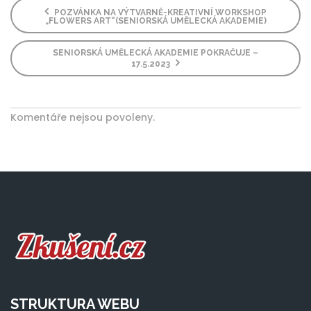
POZVÁNKA NA VÝTVARNĚ-KREATIVNÍ WORKSHOP
„FLOWERS ART“(SENIORSKÁ UMĚLECKÁ AKADEMIE)
SENIORSKÁ UMĚLECKÁ AKADEMIE POKRAČUJE –
17.5.2023
Komentáře nejsou povoleny.
STRUKTURA WEBU