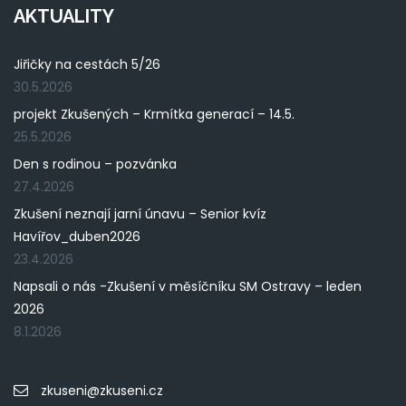
AKTUALITY
Jiřičky na cestách 5/26
30.5.2026
projekt Zkušených – Krmítka generací – 14.5.
25.5.2026
Den s rodinou – pozvánka
27.4.2026
Zkušení neznají jarní únavu – Senior kvíz
Havířov_duben2026
23.4.2026
Napsali o nás -Zkušení v měsíčníku SM Ostravy – leden
2026
8.1.2026
zkuseni@zkuseni.cz