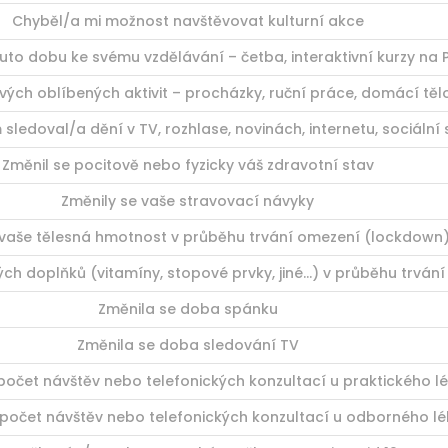
Chyběl/a mi možnost navštěvovat kulturní akce
tuto dobu ke svému vzdělávání – četba, interaktivní kurzy na 
vých oblíbených aktivit – procházky, ruční práce, domácí tělo
 sledoval/a dění v TV, rozhlase, novinách, internetu, sociální s
Změnil se pocitově nebo fyzicky váš zdravotní stav
Změnily se vaše stravovací návyky
e vaše tělesná hmotnost v průběhu trvání omezení (lockdown
vých doplňků (vitamíny, stopové prvky, jiné…) v průběhu trvá
Změnila se doba spánku
Změnila se doba sledování TV
počet návštěv nebo telefonických konzultací u praktického l
 počet návštěv nebo telefonických konzultací u odborného lé