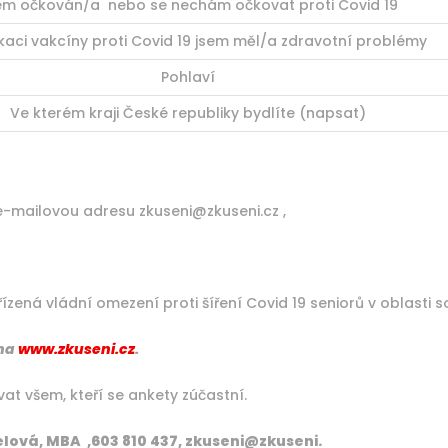
em očkován/a nebo se nechám očkovat proti Covid 19
ikaci vakcíny proti Covid 19 jsem měl/a zdravotní problémy
Pohlaví
Ve kterém kraji České republiky bydlíte (napsat)
e-mailovou adresu zkuseni@zkuseni.cz ,
řízená vládní omezení proti šíření Covid 19 seniorů v oblasti s
 na
www.zkuseni.cz
.
t všem, kteří se ankety zúčastní.
lová, MBA ,603 810 437, zkuseni@zkuseni.