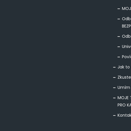
MOJ
Odb
BEZ
Odbo
Univ
Poví
Jak to
Zkuste
Umím 
MOJE 
PRO K
Konta