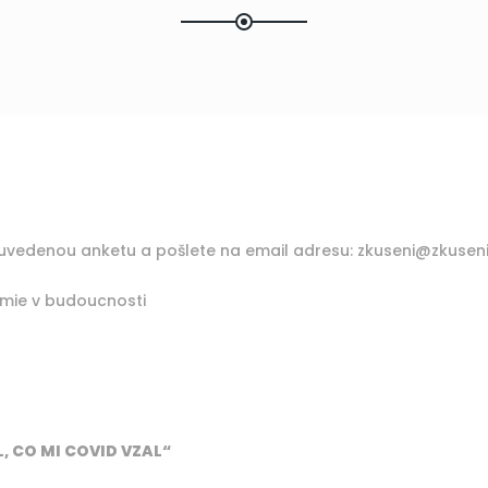
e uvedenou anketu a pošlete na email adresu: zkuseni@zkuseni
mie v budoucnosti
, CO MI COVID VZAL“