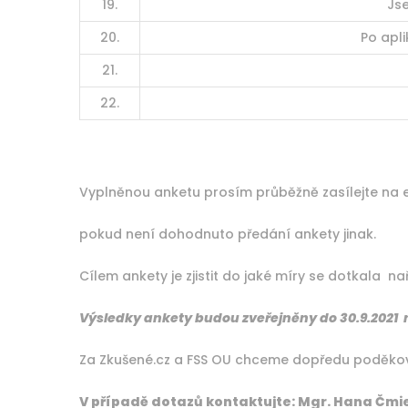
19.
Js
20.
Po apl
21.
22.
Vyplněnou anketu prosím průběžně zasílejte na 
pokud není dohodnuto předání ankety jinak.
Cílem ankety je zjistit do jaké míry se dotkala na
Výsledky ankety budou zveřejněny do 30.9.2021
Za Zkušené.cz a FSS OU chceme dopředu poděkova
V případě dotazů kontaktujte: Mgr. Hana Čmie