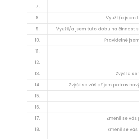
7.
8.
Využil/a jsem 
9.
Využil/a jsem tuto dobu na činnost s
10.
Pravidelně jsem
11.
12.
13.
Zvýšila s
14.
Zvýšil se váš příjem potravino
15.
16.
17.
Změnil se váš 
18.
Změnil se váš