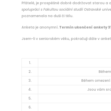
Přátelé, je prospěšné dobré dodržovat starou a 
spolupráci s Fakultou sociální studií Ostravské univ
poznamenala na duši či tělu.
Anketa je anonymní.
Termín ukončení ankety 31
Jsem-li v seniorském věku, pokračuji dále v ank
1.
2.
Během 
3.
Během omezení p
4.
Jsou vám sro
5.
6.