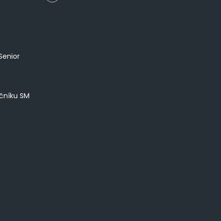
Senior
íčníku SM