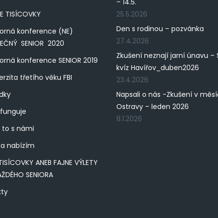
– 14.5.
E TISÍCOVKY
25.5.2026
Den s rodinou – pozvánka
orná konference (NE)
27.4.2026
PEČNÝ SENIOR 2020
Zkušení neznají jarní únavu – 
rná konference SENIOR 2019
kvíz Havířov_duben2026
erzita třetího věku FBI
23.4.2026
dky
Napsali o nás -Zkušení v měs
Ostravy – leden 2026
 funguje
8.1.2026
 to s námi
a nabízím
TISÍCOVKY ANEB FAJNE VÝLETY
AŽDÉHO SENIORA
kty