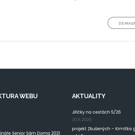
DS MAGN
KTURA WEBU
AKTUALITY
Jiřičky na cestách 5/26
30.5.2026
projekt Zkušených – Krmítka 
ináře Senior Sám Doma 2021