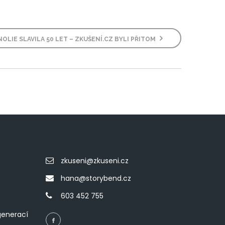
OLIE SLAVILA 50 LET – ZKUŠENÍ.CZ BYLI PŘITOM
zkuseni@zkuseni.cz
hana@storybend.cz
603 452 755
generací