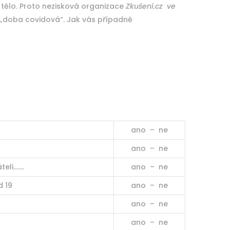
 tělo. Proto nezisková organizace
Zkušení.cz ve
a „doba covidová“. Jak vás případně
ano – ne
ano – ne
teli…….
ano – ne
d 19
ano – ne
ano – ne
ano – ne