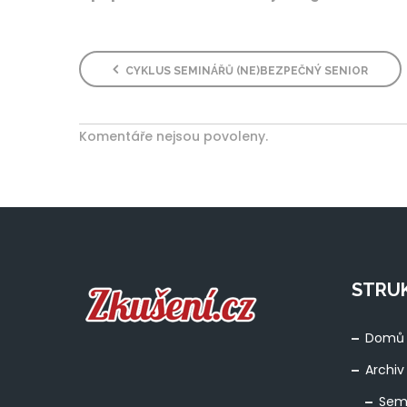
CYKLUS SEMINÁŘŮ (NE)BEZPEČNÝ SENIOR
Komentáře nejsou povoleny.
STRU
Domů
Archiv
Sem