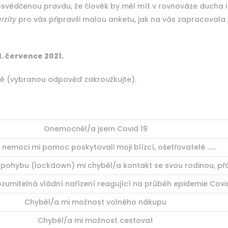
osvědčenou pravdu, že člověk by měl mít v rovnováze ducha i
erzity
pro vás připravili malou anketu, jak na vás zapracoval
. července 2021.
etě (vybranou odpověď zakroužkujte).
Onemocněl/a jsem Covid 19
nemoci mi pomoc poskytovali moji blízcí, ošetřovatelé ……
ohybu (lockdown) mi chyběl/a kontakt se svou rodinou, přá
zumitelná vládní nařízení reagující na průběh epidemie Covi
Chyběl/a mi možnost volného nákupu
Chyběl/a mi možnost cestovat