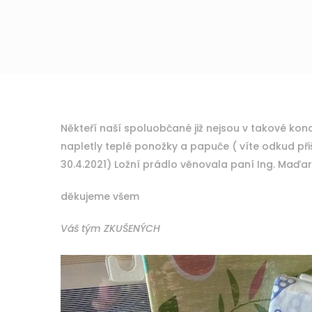
Někteří naší spoluobčané již nejsou v takové kond
napletly teplé ponožky a papuče ( víte odkud př
30.4.2021) Ložní prádlo věnovala paní Ing. Maďa
děkujeme všem
Váš tým ZKUŠENÝCH