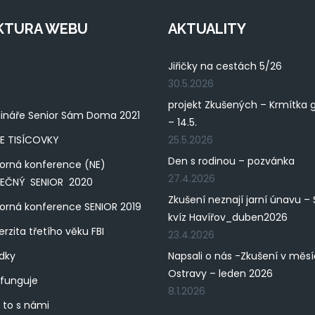
KTURA WEBU
AKTUALITY
Jiřičky na cestách 5/26
30.5.2026
projekt Zkušených – Krmítka 
ináře Senior Sám Doma 2021
– 14.5.
E TISÍCOVKY
25.5.2026
Den s rodinou – pozvánka
orná konference (NE)
27.4.2026
PEČNÝ SENIOR 2020
Zkušení neznají jarní únavu – 
rná konference SENIOR 2019
kvíz Havířov_duben2026
erzita třetího věku FBI
23.4.2026
dky
Napsali o nás -Zkušení v měs
Ostravy – leden 2026
 funguje
8.1.2026
 to s námi