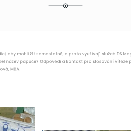
ici, aby mohli žít samostatně, a proto využívají služeb DS Mag
išel název papuče? Odpovědi a kontakt pro slosování vítěze p
rová, MBA.