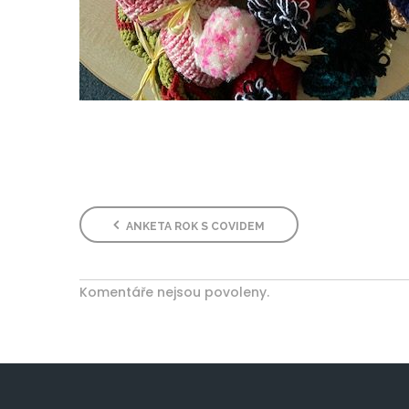
ANKETA ROK S COVIDEM
Komentáře nejsou povoleny.