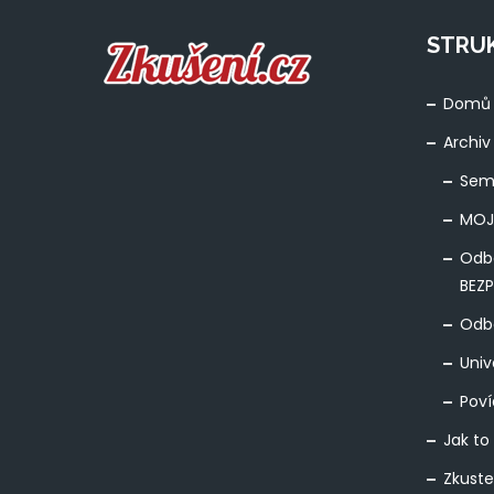
STRU
Domů
Archiv
Sem
MOJ
Odb
BEZ
Odbo
Univ
Poví
Jak to
Zkuste