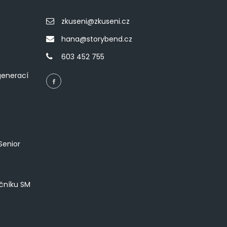
zkuseni@zkuseni.cz
hana@storybend.cz
603 452 755
generací
Senior
íčníku SM