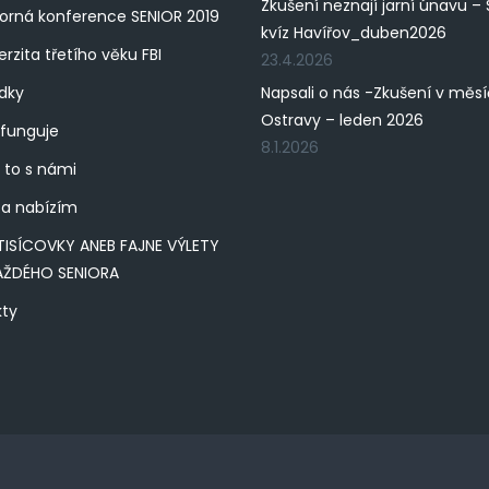
Zkušení neznají jarní únavu – 
rná konference SENIOR 2019
kvíz Havířov_duben2026
erzita třetího věku FBI
23.4.2026
dky
Napsali o nás -Zkušení v měs
Ostravy – leden 2026
 funguje
8.1.2026
 to s námi
a nabízím
TISÍCOVKY ANEB FAJNE VÝLETY
AŽDÉHO SENIORA
kty