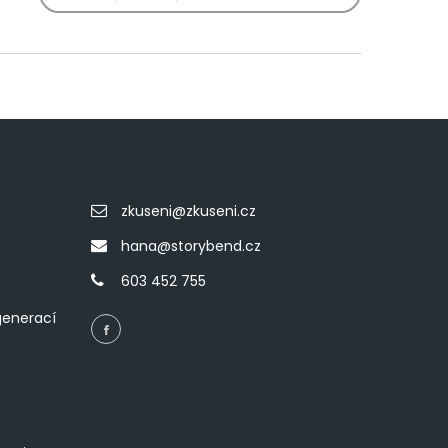
zkuseni@zkuseni.cz
hana@storybend.cz
603 452 755
generací