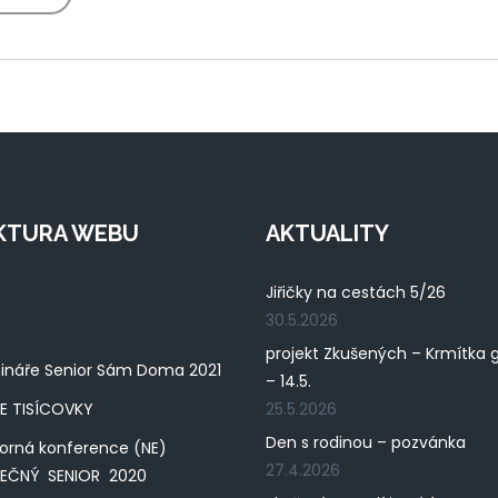
KTURA WEBU
AKTUALITY
Jiřičky na cestách 5/26
30.5.2026
projekt Zkušených – Krmítka 
ináře Senior Sám Doma 2021
– 14.5.
E TISÍCOVKY
25.5.2026
Den s rodinou – pozvánka
orná konference (NE)
27.4.2026
PEČNÝ SENIOR 2020