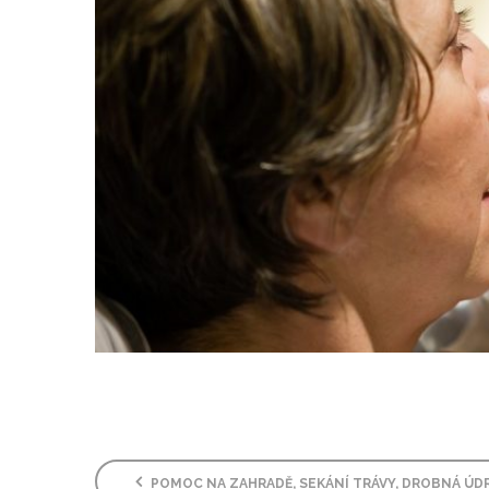
POMOC NA ZAHRADĚ, SEKÁNÍ TRÁVY, DROBNÁ ÚD