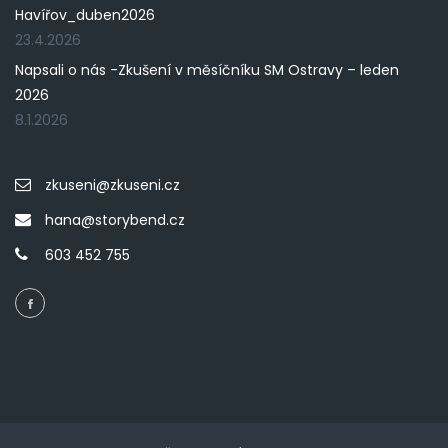
Havířov_duben2026
23.4.2026
Napsali o nás -Zkušení v měsíčníku SM Ostravy – leden
2026
8.1.2026
zkuseni@zkuseni.cz
hana@storybend.cz
603 452 755