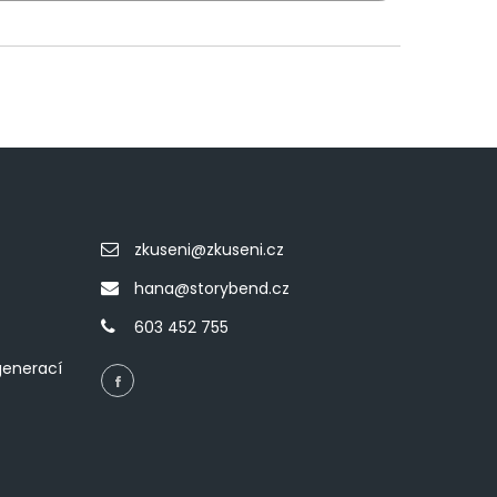
zkuseni@zkuseni.cz
hana@storybend.cz
603 452 755
generací