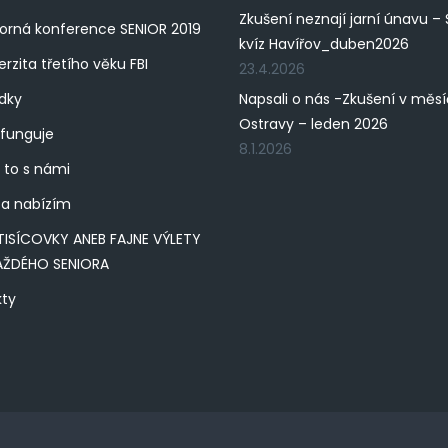
Zkušení neznají jarní únavu – 
rná konference SENIOR 2019
kvíz Havířov_duben2026
erzita třetího věku FBI
23.4.2026
dky
Napsali o nás -Zkušení v měs
Ostravy – leden 2026
 funguje
8.1.2026
 to s námi
a nabízím
TISÍCOVKY ANEB FAJNE VÝLETY
AŽDÉHO SENIORA
kty