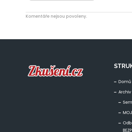
Komentáře nejsou povoleny.
STRU
Domů
Archiv
Sem
MOJ
Odb
BEZ