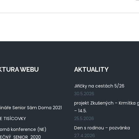
KTURA WEBU
AKTUALITY
Jiřičky na cestách 5/26
30.5.2026
projekt Zkušených – Krmítka 
ináře Senior Sám Doma 2021
– 14.5.
E TISÍCOVKY
25.5.2026
Den s rodinou – pozvánka
orná konference (NE)
27.4.2026
PEČNÝ SENIOR 2020