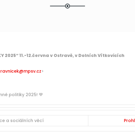
 2025“ 11.-12.června v Ostravě, v Dolních Vítkovicích
.travnicek@mpsv.cz
>
nné politiky 2025! 💙
ce a sociálních věcí
Proh