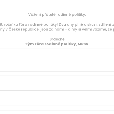
Vážení přátelé rodinné politiky,
8. ročníku Fóra rodinné politiky! Dva dny plné diskuzí, sdílen
y v České republice, jsou za námi – a my si velmi vážíme, že js
Srdečně
Tým Fóra rodinné politiky, MPSV