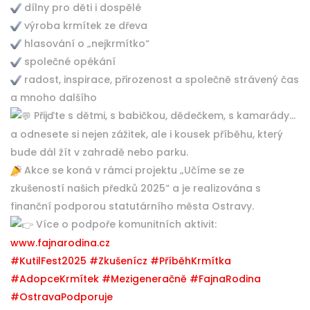
dílny pro děti i dospělé
výroba krmítek ze dřeva
hlasování o „nejkrmítko“
společné opékání
radost, inspirace, přirozenost a společně strávený čas
a mnoho dalšího
Přijďte s dětmi, s babičkou, dědečkem, s kamarády…
a odnesete si nejen zážitek, ale i kousek příběhu, který
bude dál žít v zahradě nebo parku.
Akce se koná v rámci projektu „Učíme se ze
zkušeností našich předků 2025“ a je realizována s
finanční podporou statutárního města Ostravy.
Více o podpoře komunitních aktivit:
www.fajnarodina.cz
#KutilFest2025
#Zkušenícz
#PříběhKrmítka
#AdopceKrmítek
#Mezigeneračně
#FajnaRodina
#OstravaPodporuje