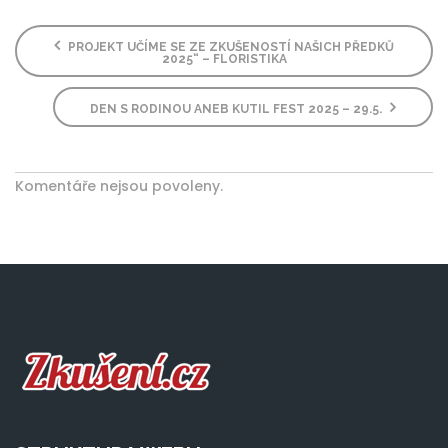
PROJEKT UČÍME SE ZE ZKUŠENOSTÍ NAŠICH PŘEDKŮ
2025“ – FLORISTIKA
DEN S RODINOU ANEB KUTIL FEST 2025 – 29.5.
Komentáře nejsou povoleny.