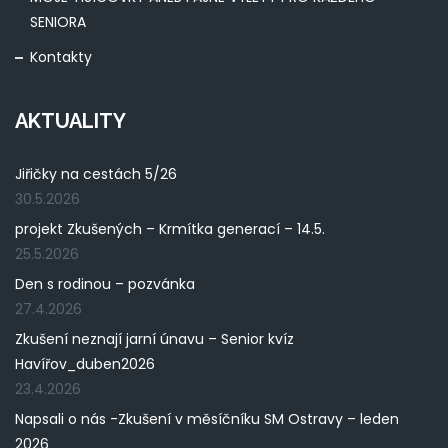
SENIORA
Kontakty
AKTUALITY
Jiřičky na cestách 5/26
30.5.2026
projekt Zkušených – Krmítka generací – 14.5.
25.5.2026
Den s rodinou – pozvánka
27.4.2026
Zkušení neznají jarní únavu – Senior kvíz
Havířov_duben2026
23.4.2026
Napsali o nás -Zkušení v měsíčníku SM Ostravy – leden
2026