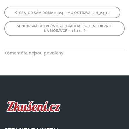
SENIOR SÁM DOMA 2024 – MU OSTRAVA -JIH_24.10
SENIORSKÁ BEZPEČNOSTÍ AKADEMIE – TENTOKRÁTE
NA MORÁVCE – 18.11.
Komentáře nejsou povoleny.