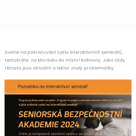
Zveme na pokračování cyklu interaktivních seminářů,
tentokráte na Morávku do místní knihovny. Jako vždy
témata jsou aktuální a lektor znalý problematiky.