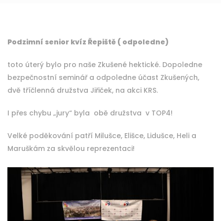
Podzimní senior kvíz Řepiště ( odpoledne)
toto úterý bylo pro naše Zkušené hektické. Dopoledne
bezpečnostní seminář a odpoledne účast Zkušených,
dvě tříčlenná družstva Jiřiček, na akci KRS.
I přes chybu „jury“ byla obě družstva v TOP4!
Velké poděkování patří Milušce, Elišce, Lidušce, Heli a
Maruškám za skvělou reprezentaci!