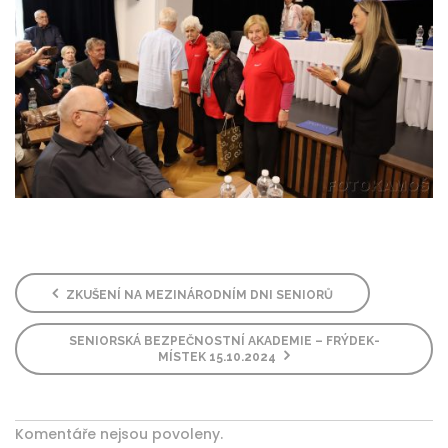
ZKUŠENÍ NA MEZINÁRODNÍM DNI SENIORŮ
SENIORSKÁ BEZPEČNOSTNÍ AKADEMIE – FRÝDEK-
MÍSTEK 15.10.2024
Komentáře nejsou povoleny.