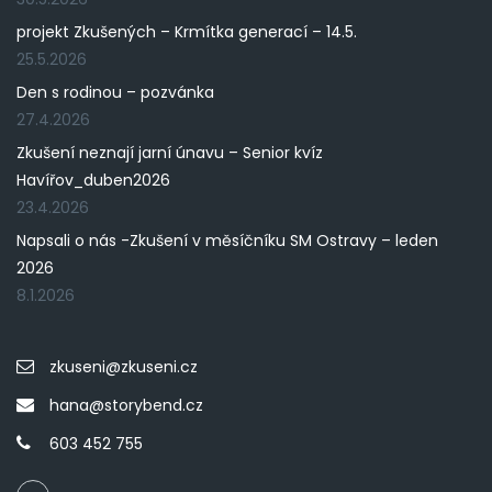
projekt Zkušených – Krmítka generací – 14.5.
25.5.2026
Den s rodinou – pozvánka
27.4.2026
Zkušení neznají jarní únavu – Senior kvíz
Havířov_duben2026
23.4.2026
Napsali o nás -Zkušení v měsíčníku SM Ostravy – leden
2026
8.1.2026
zkuseni@zkuseni.cz
hana@storybend.cz
603 452 755