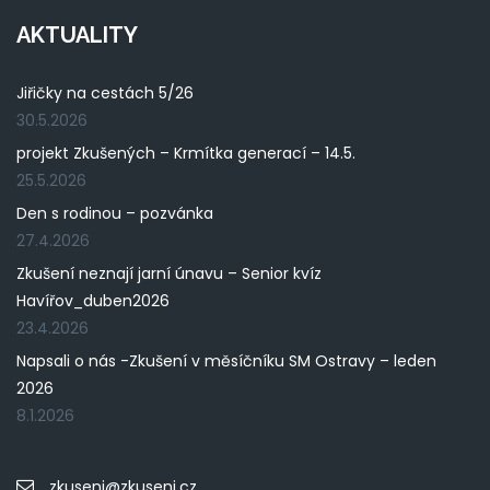
AKTUALITY
Jiřičky na cestách 5/26
30.5.2026
projekt Zkušených – Krmítka generací – 14.5.
25.5.2026
Den s rodinou – pozvánka
27.4.2026
Zkušení neznají jarní únavu – Senior kvíz
Havířov_duben2026
23.4.2026
Napsali o nás -Zkušení v měsíčníku SM Ostravy – leden
2026
8.1.2026
zkuseni@zkuseni.cz