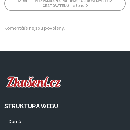
IZRAEL – POZVÁNKA NA PŘEDNÁŠKU ZKUŠENÝCH.CZ
CESTOVATELŮ – 26.10.
Komentáře nejsou povoleny.
STRUKTURA WEBU
Domů