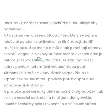
Dnes
se Zkušení.cz
zúčastnili schůzky klubu Jiřiček aby
poděkovali…
A to svému seniorskému klubu Jiřiček, který se během
nedávné pandemie aktivně a nezištně zapojil do šití
roušek a pokud se mohlo a může, tak pomáhají domovu
seniorů Magnolie. Věkový průměr těchto akčních dam je
přitom přes xxx sát
. Součástí setkání byl i křest
sbírky povídek neformální vedoucí klubu paní
Altmanové, která se v povídkách vyzpovídala ze
vzpomínek na své mládí. povídky jsou k dispozici na
záložce našich stránek.
A protože naše seniorky plní i náročné úkoly babiček, tak
se klub nesešel celý, ale na to už jsou dámy zvyklé.
Součástí schůzky bylo i rokování o dalších aktivitách