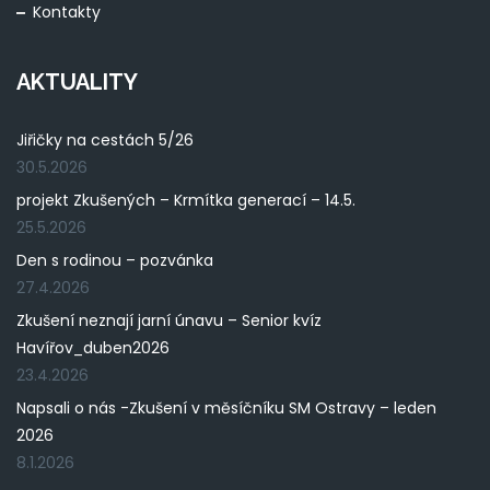
Kontakty
AKTUALITY
Jiřičky na cestách 5/26
30.5.2026
projekt Zkušených – Krmítka generací – 14.5.
25.5.2026
Den s rodinou – pozvánka
27.4.2026
Zkušení neznají jarní únavu – Senior kvíz
Havířov_duben2026
23.4.2026
Napsali o nás -Zkušení v měsíčníku SM Ostravy – leden
2026
8.1.2026