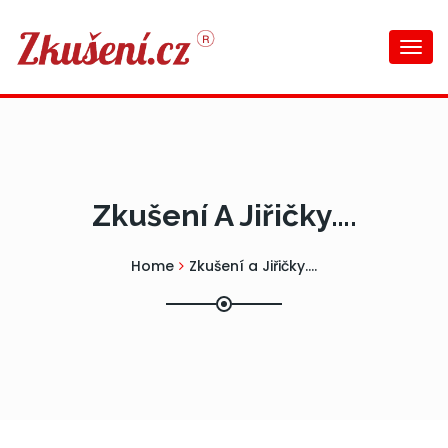
Togg
navi
Zkušení A Jiřičky….
Home
Zkušení a Jiřičky….