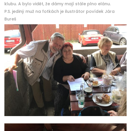
klubu. A bylo vidět, že dámy mají stále plno elánu.
P.S. jediný muž na fotkách je ilustrátor povídek Jára
Bureš