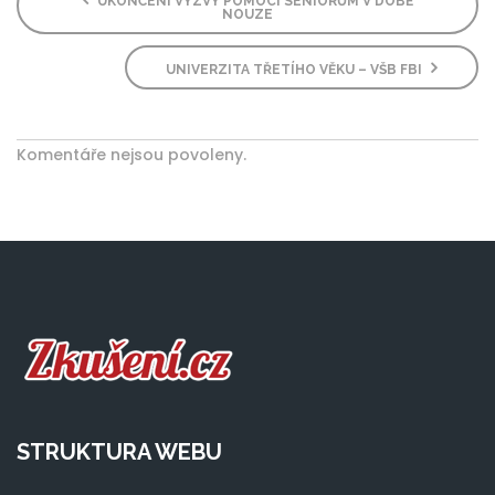
UKONČENÍ VÝZVY POMOCÍ SENIORŮM V DOBĚ
NOUZE
UNIVERZITA TŘETÍHO VĚKU – VŠB FBI
Komentáře nejsou povoleny.
STRUKTURA WEBU