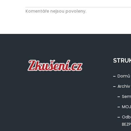
Komentáře nejsou povoleny.
STRU
Domů
Archiv
Sem
MOJ
Odb
BEZ