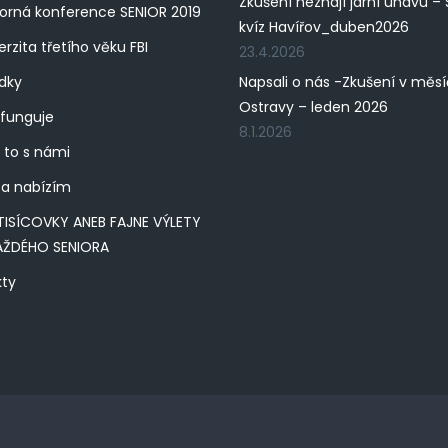
Zkušení neznají jarní únavu – 
rná konference SENIOR 2019
kvíz Havířov_duben2026
erzita třetího věku FBI
23.4.2026
dky
Napsali o nás -Zkušení v měs
Ostravy – leden 2026
 funguje
8.1.2026
 to s námi
a nabízím
TISÍCOVKY ANEB FAJNE VÝLETY
AŽDÉHO SENIORA
kty