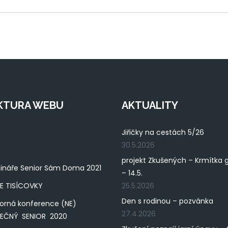
KTURA WEBU
AKTUALITY
Jiřičky na cestách 5/26
30.5.2026
projekt Zkušených – Krmítka 
ináře Senior Sám Doma 2021
– 14.5.
E TISÍCOVKY
25.5.2026
Den s rodinou – pozvánka
orná konference (NE)
27.4.2026
PEČNÝ SENIOR 2020