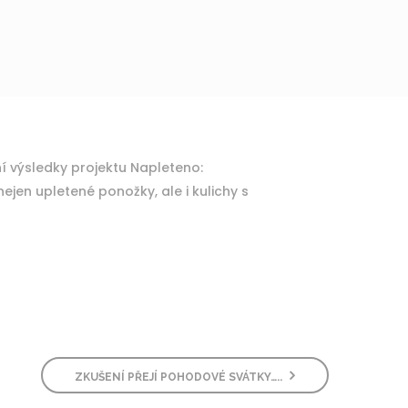
ným. Takže první výsledky projektu Napleteno:
tené ponožky, ale i kulichy s
ZKUŠENÍ PŘEJÍ POHODOVÉ SVÁTKY…..