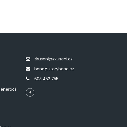
zkuseni@zkuseni.cz
hana@storybend.cz
603 452 755
generací