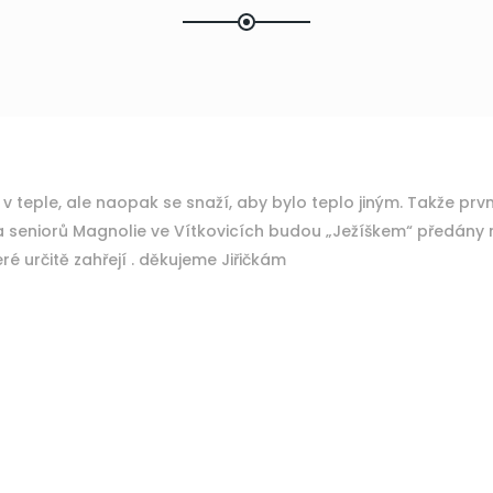
nelenoší v teple, ale naopak se snaží, aby bylo teplo ji
Vítkovicích budou „Ježíškem“ předány nejen uple
é určitě zahřejí . děkujeme Jiřičkám