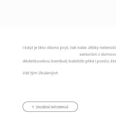
I když je léto dávno pryč, tak naše Jiřičky 
seniorům z domova seniorů Magnolie ve 
dědečkovskou bambuli, babiččin pléd i pončo, kter
Váš tým Zkušených
ZKUŠENÍ INFORMUJÍ