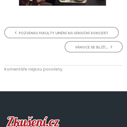
POZVÁNKA FAKULTY UMĚNÍ NA VÁNOČNÍ KONCERT
VÁNOCE SE BLÍŽÍ….
Komentáře nejsou povoleny.