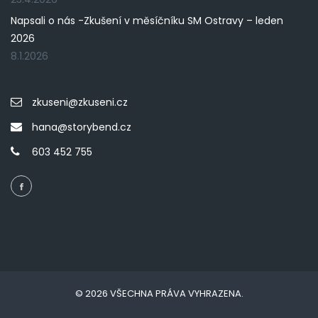
Napsali o nás -Zkušení v měsíčníku SM Ostravy – leden
2026
8.1.2026
zkuseni@zkuseni.cz
hana@storybend.cz
603 452 755
© 2026 VŠECHNA PRÁVA VYHRAZENA.