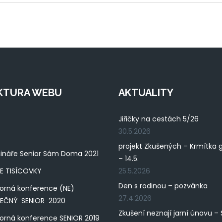
KTURA WEBU
AKTUALITY
Jiřičky na cestách 5/26
30.5.2026
projekt Zkušených – Krmítka 
ináře Senior Sám Doma 2021
– 14.5.
E TISÍCOVKY
25.5.2026
Den s rodinou – pozvánka
orná konference (NE)
27.4.2026
PEČNÝ SENIOR 2020
Zkušení neznají jarní únavu – 
rná konference SENIOR 2019