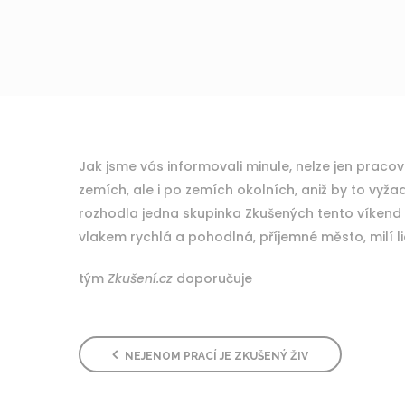
Jak jsme vás informovali minule, nelze jen praco
zemích, ale i po zemích okolních, aniž by to vyžado
rozhodla jedna skupinka Zkušených tento víkend 
vlakem rychlá a pohodlná, příjemné město, milí 
tým
Zkušení.cz
doporučuje
NEJENOM PRACÍ JE ZKUŠENÝ ŽIV