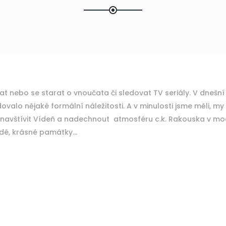
vat nebo se starat o vnoučata či sledovat TV seriály. V dne
valo nějaké formální náležitosti. A v minulosti jsme měli, my Č
navštívit Vídeň a nadechnout atmosféru c.k. Rakouska v moder
lidé, krásné památky…