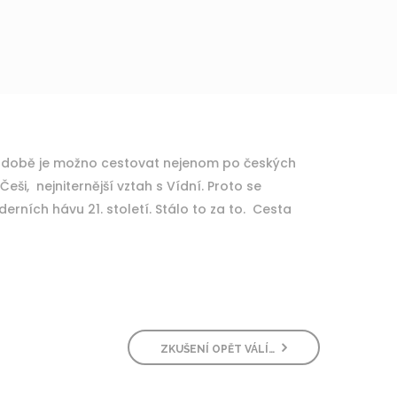
šní době je možno cestovat nejenom po českých
eši, nejniternější vztah s Vídní. Proto se
ních hávu 21. století. Stálo to za to. Cesta
ZKUŠENÍ OPĚT VÁLÍ…