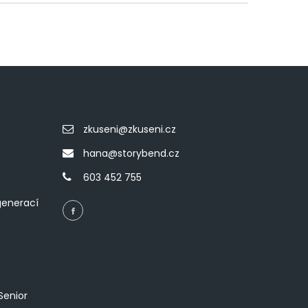
zkuseni@zkuseni.cz
hana@storybend.cz
603 452 755
generací
Senior