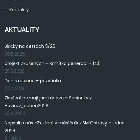
Kontakty
AKTUALITY
Jiřičky na cestách 5/26
30.5.2026
projekt Zkušených – Krmítka generací – 14.5.
25.5.2026
Den s rodinou – pozvánka
27.4.2026
Zkušení neznají jarní únavu – Senior kvíz
Havířov_duben2026
23.4.2026
Napsali o nás -Zkušení v měsíčníku SM Ostravy – leden
2026
8.1.2026