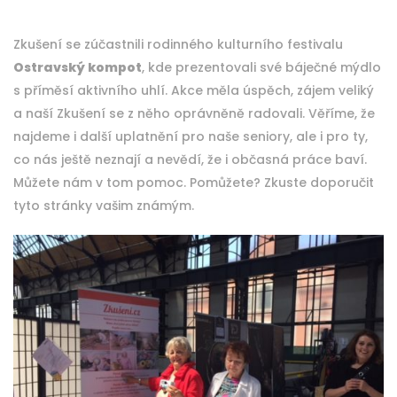
Zkušení se zúčastnili rodinného kulturního festivalu
Ostravský kompot
, kde prezentovali své báječné mýdlo
s příměsí aktivního uhlí. Akce měla úspěch, zájem veliký
a naší Zkušení se z něho oprávněně radovali. Věříme, že
najdeme i další uplatnění pro naše seniory, ale i pro ty,
co nás ještě neznají a nevědí, že i občasná práce baví.
Můžete nám v tom pomoc. Pomůžete? Zkuste doporučit
tyto stránky vašim známým.