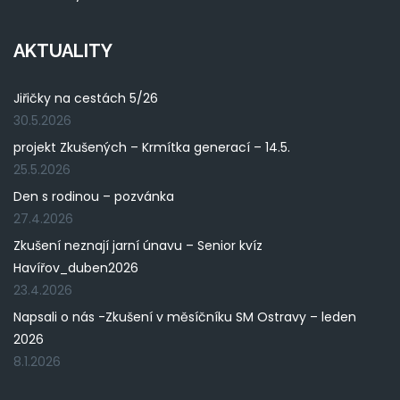
AKTUALITY
Jiřičky na cestách 5/26
30.5.2026
projekt Zkušených – Krmítka generací – 14.5.
25.5.2026
Den s rodinou – pozvánka
27.4.2026
Zkušení neznají jarní únavu – Senior kvíz
Havířov_duben2026
23.4.2026
Napsali o nás -Zkušení v měsíčníku SM Ostravy – leden
2026
8.1.2026